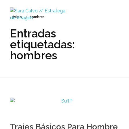
Inicio
hombres
Entradas
Sara Calvo // Estratega de Imagen
etiquetadas:
hombres
Trajes Básicos Para Hombre