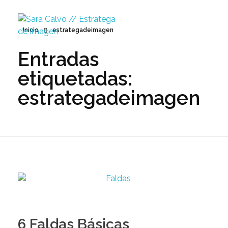
Inicio
estrategadeimagen
Entradas
Sara Calvo // Estratega de Imagen
etiquetadas:
estrategadeimagen
6 Faldas Básicas