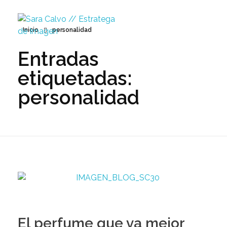
Inicio
personalidad
Entradas
Sara Calvo // Estratega de Imagen
etiquetadas:
personalidad
El perfume que va mejor