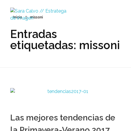
Inicio
missoni
Entradas
Sara Calvo // Estratega de Imagen
etiquetadas: missoni
Las mejores tendencias de
la Primavera-Verano 2017