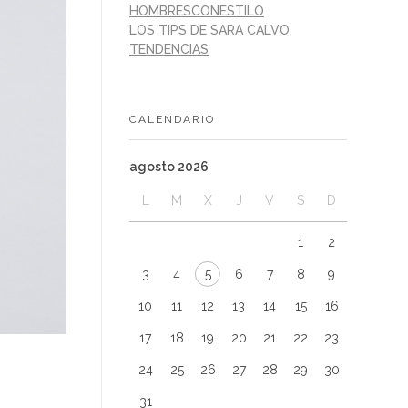
HOMBRESCONESTILO
LOS TIPS DE SARA CALVO
TENDENCIAS
CALENDARIO
agosto 2026
L
M
X
J
V
S
D
1
2
3
4
5
6
7
8
9
10
11
12
13
14
15
16
17
18
19
20
21
22
23
24
25
26
27
28
29
30
31