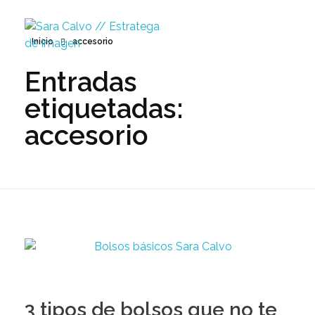
Inicio
accesorio
Entradas
Sara Calvo // Estratega de Imagen
etiquetadas:
accesorio
3 tipos de bolsos que no te